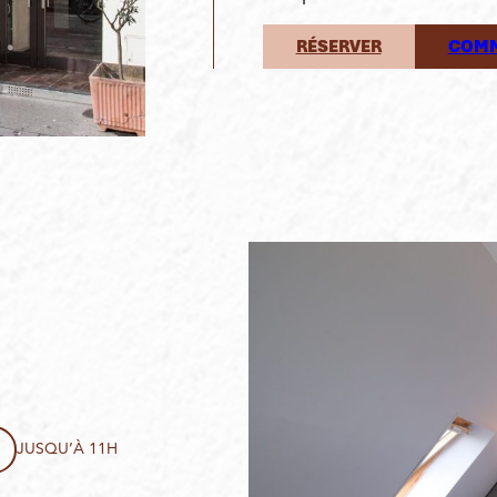
RÉSERVER
COMM
JUSQU’À 11H