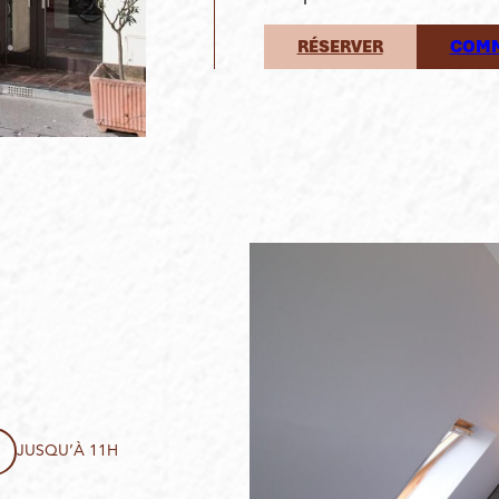
RÉSERVER
COMM
JUSQU’À 11H